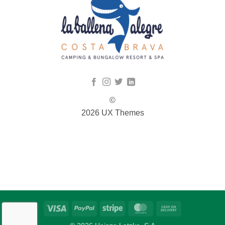
©
2026 UX Themes
TERMS
PRIVACY
COOKIES
Visa
PayPal
Stripe
MasterCard
Cash
On