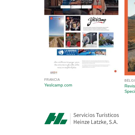
FRANCIA
BÉLG
YesIcamp.com
Revi
Speci