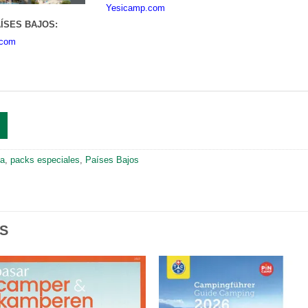
Yesicamp.com
ÍSES BAJOS:
.com
ia
,
packs especiales
,
Países Bajos
S