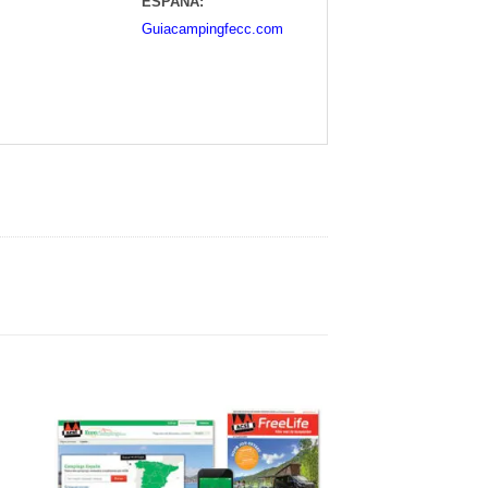
ESPAÑA:
Guiacampingfecc.com