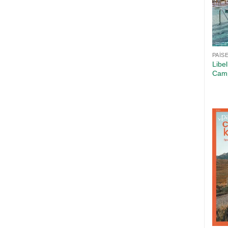
PAÍS
Libe
Camp