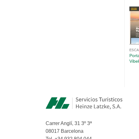
ESCA
Port
Vibe
Carrer Anglí, 31 3º 3ª
08017 Barcelona
Tel. +34 932 804 044