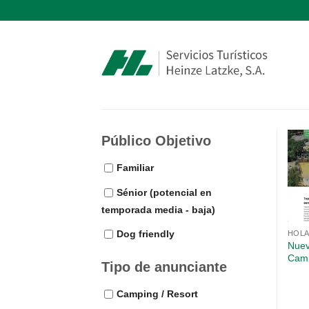
Saltar
al
contenido
Público Objetivo
Familiar
Sénior (potencial en
temporada media - baja)
Dog friendly
HOL
Nuev
Camp
Tipo de anunciante
Camping / Resort