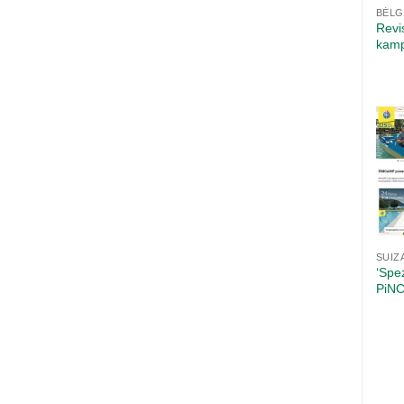
BÉLG
Revi
kamp
SUIZ
‘Spe
PiN