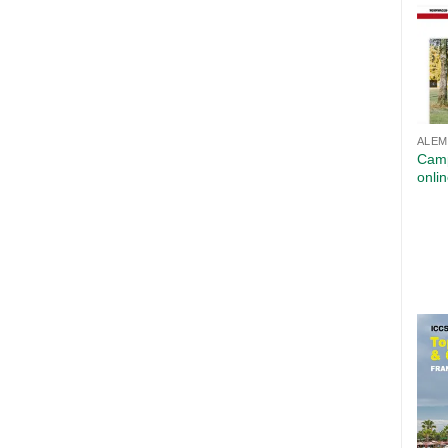
ALEM
Camp
onli