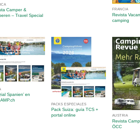
ICA
FRANCIA
sta Camper &
Revista Vaca
eren – Travel Special
camping
A
zial Spanien’ en
CAMP.ch
PACKS ESPECIALES
Pack Suiza: guía TCS +
portal online
AUSTRIA
Revista Camp
ÖCC