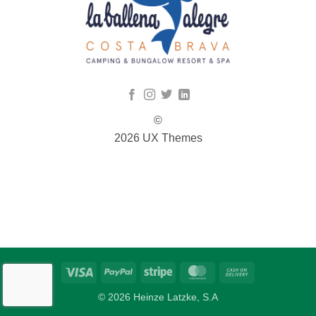
©
2026 UX Themes
TERMS
PRIVACY
COOKIES
Visa
PayPal
Stripe
MasterCard
Cash
On
© 2026 Heinze Latzke, S.A
Delivery