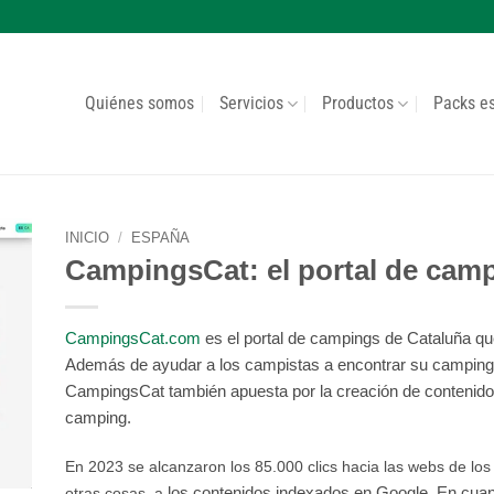
Quiénes somos
Servicios
Productos
Packs e
INICIO
/
ESPAÑA
CampingsCat: el portal de cam
CampingsCat.com
es el portal de campings de Cataluña qu
Además de ayudar a los campistas a encontrar su camping id
CampingsCat también apuesta por la creación de contenidos 
camping.
En
2023 se alcanzaron los 85.000 clics hacia las webs de los
los contenidos indexados en Google. En cuant
otras cosas, a