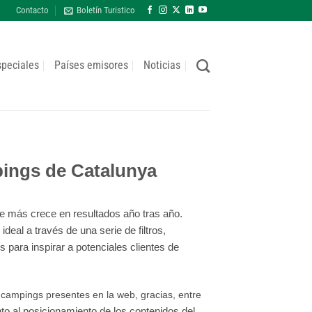
Contacto
Boletín Turistico
speciales
Países emisores
Noticias
pings de Catalunya
e más crece en resultados año tras año.
eal a través de una serie de filtros,
para inspirar a potenciales clientes de
 campings presentes en la web, gracias, entre
o al posicionamiento de los contenidos del