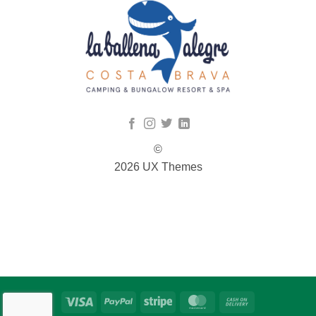
©
2026 UX Themes
TERMS
PRIVACY
COOKIES
Visa
PayPal
Stripe
MasterCard
Cash