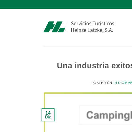
Saltar
al
contenido
Una industria exito
POSTED ON
14 DICIEM
14
Dic