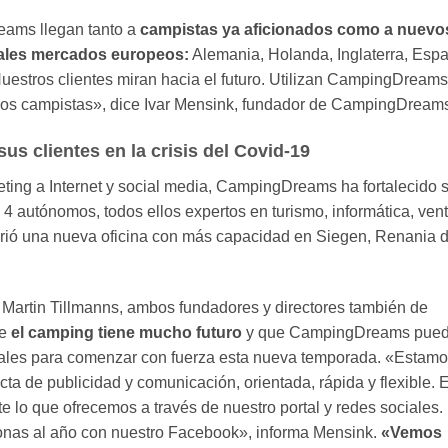
ams llegan tanto a
campistas ya aficionados como a nuevo
ipales mercados europeos:
Alemania, Holanda, Inglaterra, Esp
uestros clientes miran hacia el futuro. Utilizan CampingDreams
evos campistas», dice Ivar Mensink, fundador de CampingDream
s clientes en la crisis del Covid-19
ting a Internet y social media, CampingDreams ha fortalecido 
4 autónomos, todos ellos expertos en turismo, informática, ven
ió una nueva oficina con más capacidad en Siegen, Renania d
 Martin Tillmanns, ambos fundadores y directores también de
ue
el camping tiene mucho futuro
y que CampingDreams pue
iales para comenzar con fuerza esta nueva temporada. «Estam
ta de publicidad y comunicación, orientada, rápida y flexible. 
e lo que ofrecemos a través de nuestro portal y redes sociales.
nas al año con nuestro Facebook», informa Mensink.
«Vemos