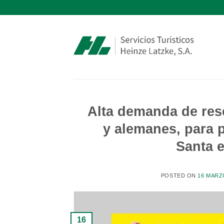
Saltar
al
contenido
Alta demanda de rese
y alemanes, para 
Santa 
POSTED ON
16 MARZ
16