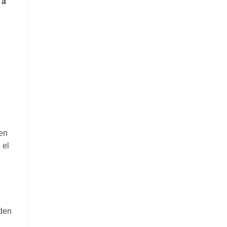
 a
en
 el
eden