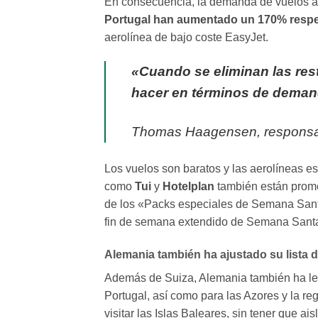
En consecuencia, la demanda de vuelos a 
Portugal han aumentado un 170% respec
aerolínea de bajo coste EasyJet.
«Cuando se eliminan las res
hacer en términos de dema
Thomas Haagensen, responsa
Los vuelos son baratos y las aerolíneas es
como
Tui
y
Hotelplan
también están promo
de los «Packs especiales de Semana Santa
fin de semana extendido de Semana Sant
Alemania también ha ajustado su lista 
Además de Suiza, Alemania también ha leva
Portugal, así como para las Azores y la r
visitar las Islas Baleares, sin tener que a