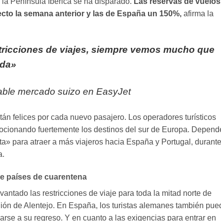
la Península Ibérica se ha disparado.
Las reservas de vuelos
to la semana anterior y las de España un 150%,
afirma la
tricciones de viajes, siempre vemos mucho que
nda»
ble mercado suizo en EasyJet
tán felices por cada nuevo pasajero. Los operadores turísticos
cionando fuertemente los destinos del sur de Europa. Depend
» para atraer a más viajeros hacia España y Portugal, durante
a.
de países de cuarentena
ntado las restricciones de viaje para toda la mitad norte de
egión de Alentejo. En España, los turistas alemanes también pu
islarse a su regreso. Y en cuanto a las exigencias para entrar en