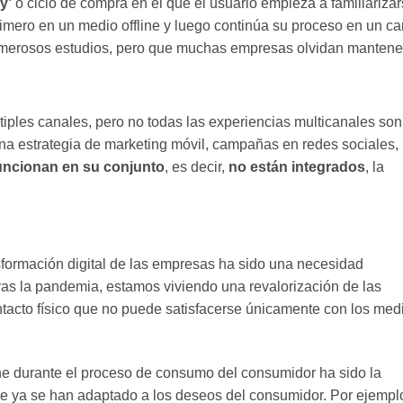
y’
o ciclo de compra en el que el usuario empieza a familiariza
rimero en un medio offline y luego continúa su proceso en un ca
numerosos estudios, pero que muchas empresas olvidan mantene
tiples canales, pero no todas las experiencias multicanales son
na estrategia de marketing móvil, campañas en redes sociales,
funcionan en su conjunto
, es decir,
no están integrados
, la
ansformación digital de las empresas ha sido una necesidad
tras la pandemia, estamos viviendo una revalorización de las
ontacto físico que no puede satisfacerse únicamente con los med
line durante el proceso de consumo del consumidor ha sido la
ue ya se han adaptado a los deseos del consumidor. Por ejempl