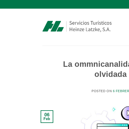
Saltar
al
contenido
La ommnicanalida
olvidada
POSTED ON
6 FEBRER
06
Feb