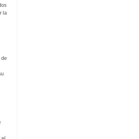
dos
r la
e de
su
r
 el