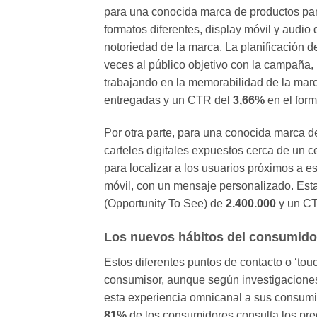
para una conocida marca de productos para
formatos diferentes, display móvil y audio d
notoriedad de la marca. La planificación d
veces al público objetivo con la campaña,
trabajando en la memorabilidad de la ma
entregadas y un CTR del
3,66%
en el for
Por otra parte, para una conocida marca d
carteles digitales expuestos cerca de un ce
para localizar a los usuarios próximos a es
móvil, con un mensaje personalizado. Es
(Opportunity To See) de
2.400.000
y un CT
Los nuevos hábitos del consumidor
Estos diferentes puntos de contacto o ‘to
consumisor, aunque según investigaciones
esta experiencia omnicanal a sus consumido
81%
de los consumidores consulta los pre