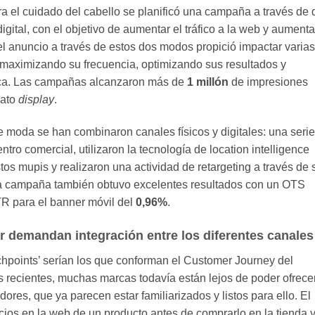
 el cuidado del cabello se planificó una campaña a través de 
igital, con el objetivo de aumentar el tráfico a la web y aumenta
el anuncio a través de estos dos modos propició impactar varias
 maximizando su frecuencia, optimizando sus resultados y
rca. Las campañas alcanzaron más de
1 millón
de impresiones
mato
display
.
e moda se han combinaron canales físicos y digitales: una seri
ntro comercial, utilizaron la tecnología de location intelligence
tos mupis y realizaron una actividad de retargeting a través de 
ta campaña también obtuvo excelentes resultados con un OTS
R para el banner móvil del
0,96%
.
 demandan integración entre los diferentes canales
uchpoints’ serían los que conforman el Customer Journey del
 recientes, muchas marcas todavía están lejos de poder ofrece
res, que ya parecen estar familiarizados y listos para ello. El
cios en la web de un producto antes de comprarlo en la tienda y