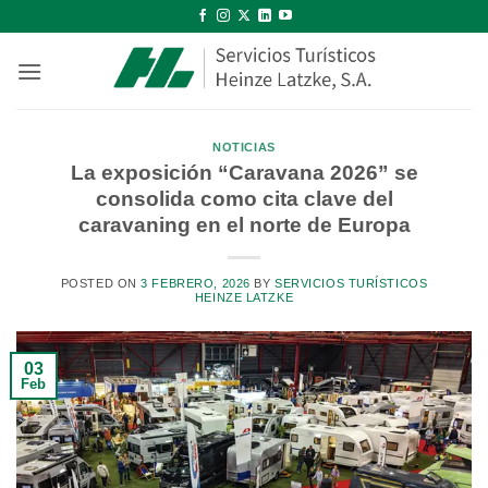
Saltar
al
contenido
NOTICIAS
La exposición “Caravana 2026” se
consolida como cita clave del
caravaning en el norte de Europa
POSTED ON
3 FEBRERO, 2026
BY
SERVICIOS TURÍSTICOS
HEINZE LATZKE
03
Feb