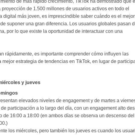
imiento de más rápido crecimiento, TikTok ha demostrado que 
a proyección de 1.500 millones de usuarios activos en todo el
a digital más joven, es imprescindible saber cuándo es el mejor
ede suponer una gran diferencia. Los usuarios globales pasan 
a, por lo que existe la oportunidad de interactuar con una
n rápidamente, es importante comprender cómo influyen las
mejor estrategia de tendencias en TikTok, en lugar de particip
miércoles y jueves
omingos
presentan elevados niveles de engagement y de martes a vierne
de participación a lo largo del día, con un engagement alto de
odo de 16:00 a 18:00 (en ambos días se observa un descenso del
00.)
nte los miércoles, pero también los jueves es cuando los usuar