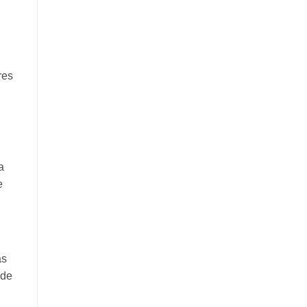
res
a
e
as
 de