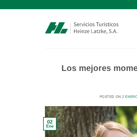
Saltar
al
contenido
Los mejores momen
POSTED ON
2 ENERO
02
Ene