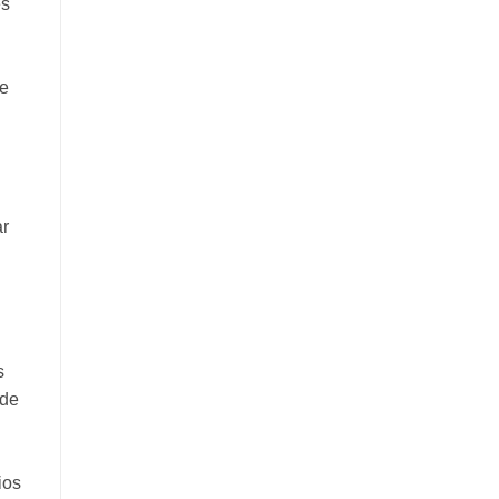
es
de
ar
s
sde
ios