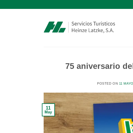
Saltar
al
contenido
75 aniversario d
POSTED ON
11 MAYO
11
May