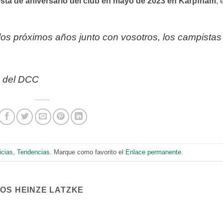
esta de aniversario del club en mayo de 2023 en Karpfham
, 
os próximos años junto con vosotros, los campistas
te del DCC
icias
,
Tendencias
. Marque como favorito el
Enlace permanente
.
COS HEINZE LATZKE