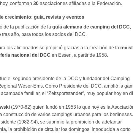
e hoy, conforman
30
asociaciones afiliadas a la Federación.
crecimiento: guía, revista y eventos
pó de la publicación de la
guía alemana de camping del DCC
,
tras año, para todos los socios del DCC.
a los aficionados se propició gracias a la creación de la
revis
a
feria nacional del DCC
en Essen, a partir de 1958.
fue el segundo presidente de la DCC y fundador del Camping
 Regional Weser-Ems. Como Presidente del DCC, amplió la ga
 acampada familiar, el “Zeltsportstander”, muy popular hoy en dí
ewski
(1970-82) quien fundó en 1953 lo que hoy es la Asociació
a construcción de varios campings urbanos para los berlineses.
idente (1982-94), se suprimió la prohibición de adelantar
, la prohibición de circular los domingos, introducida a corto