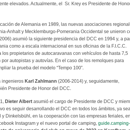
ente elevados. Actualmente, el Sr. Krey es Presidente de Hono
ificación de Alemania en 1989, las nuevas asociaciones regiona
onia-Anhalt y Mecklemburgo-Pomerania Occidental se unieron c
006) asumió la siguiente presidencia del DCC en 1994 y, a par
nia como a escala internacional en sus oficinas de la F.I.C.C.
 los propietarios de autocaravanas con vehículos de hasta 7,5
h por autopistas y autovías. En el caso de los remolques para
mpliar la prueba del modelo “Tempo 100”.
s ingenieros
Karl Zahlmann
(2006-2014) y, seguidamente,
bién Presidente de Honor del DCC.
21,
Dieter Albert
asumió el cargo de Presidente de DCC y miem
ivo es seguir desarrollando el DCC en todos los ámbitos, ya se
 y Dinkelsbühl, en la cooperación con las empresas feriales, en
cebook Instagram y el nuevo portal de camping,
guide.camping-