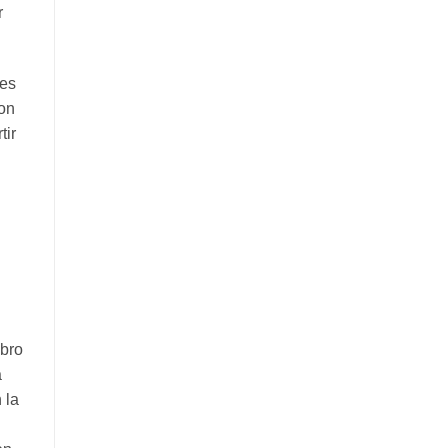
r
les
on
tir
bro
a
 la