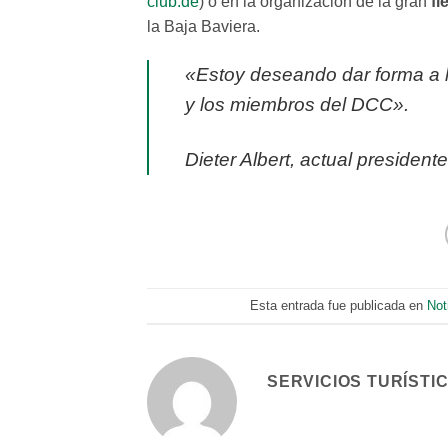
club.de
) o en la organización de la gran
fi
la Baja Baviera.
«Estoy deseando dar forma a l
y los miembros del DCC».
Dieter Albert, actual presiden
Esta entrada fue publicada en
Not
SERVICIOS TURÍSTI