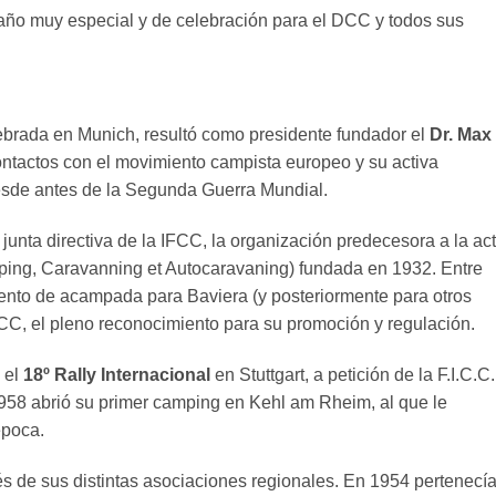
 año muy especial y de celebración para el DCC y todos sus
ebrada en Munich, resultó como presidente fundador el
Dr. Max
ntactos con el movimiento campista europeo y su activa
desde antes de la Segunda Guerra Mundial.
 junta directiva de la IFCC, la organización predecesora a la ac
mping, Caravanning et Autocaravaning) fundada en 1932. Entre
iento de acampada para Baviera (y posteriormente para otros
DCC, el pleno reconocimiento para su promoción y regulación.
 el
18º Rally Internacional
en Stuttgart, a petición de la F.I.C.C.
958 abrió su primer camping en Kehl am Rheim, al que le
época.
s de sus distintas asociaciones regionales. En 1954 pertenecí