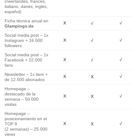
(neerlandés, francés,
italiano, danés, inglés,
español)
Ficha técnica anual en
Χ
√
√
Glampings.de
Social media post – 1x
Χ
√
Instagram + 16.500
√
followers
Social media post – 1x
Χ
√
Facebook + 22.000
√
fans
Newsletter – 1x item +
Χ
√
Χ
de 12.500 abonados
Homepage –
destacado de la
Χ
√
Χ
semana – 50.000
visitas
Homepage –
posicionamiento en el
Χ
√
TOP 8
Χ
(2 semanas) – 25.000
views