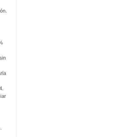
ión.
0%
sin
n
ría
4.
iar
.