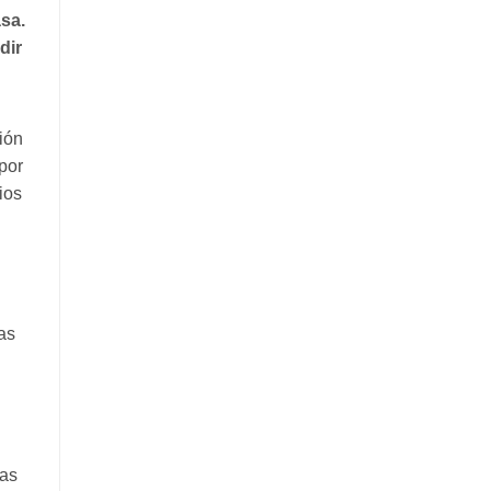
asa.
dir
ión
por
ios
as
las