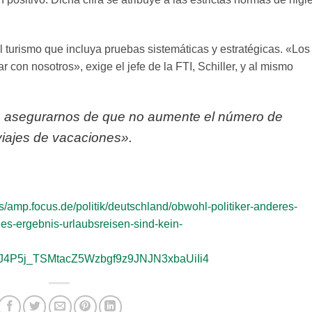
l turismo que incluya pruebas sistemáticas y estratégicas. «Los
r con nosotros», exige el jefe de la FTI, Schiller, y al mismo
a asegurarnos de que no aumente el número de
viajes de vacaciones».
s/amp.focus.de/politik/deutschland/obwohl-politiker-anderes-
des-ergebnis-urlaubsreisen-sind-kein-
4P5j_TSMtacZ5Wzbgf9z9JNJN3xbaUiIi4