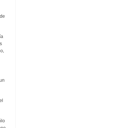
 de
ía
s
do,
 un
el
ólo
ene