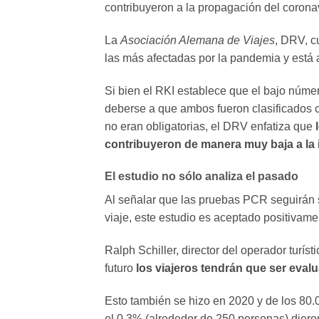
contribuyeron a la propagación del corona
La
Asociación Alemana de Viajes
, DRV, c
las más afectadas por la pandemia y está 
Si bien el RKI establece que el bajo núme
deberse a que ambos fueron clasificados c
no eran obligatorias, el DRV enfatiza que
contribuyeron de manera muy baja a la 
El estudio no sólo analiza el pasado
Al señalar que las pruebas PCR seguirán
viaje, este estudio es aceptado positivamen
Ralph Schiller, director del operador turís
futuro
los viajeros tendrán que ser eval
Esto también se hizo en 2020 y de los 80.
el 0,3% (alrededor de 250 personas) dieron 