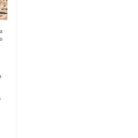
na
 o
a
a