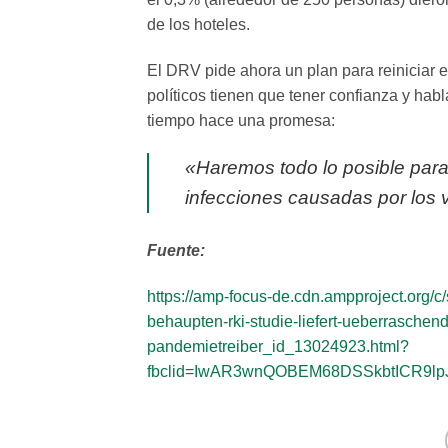
de los hoteles.
El DRV pide ahora un plan para reiniciar e
políticos tienen que tener confianza y habla
tiempo hace una promesa:
«Haremos todo lo posible par
infecciones causadas por los 
Fuente:
https://amp-focus-de.cdn.ampproject.org/c/
behaupten-rki-studie-liefert-ueberraschen
pandemietreiber_id_13024923.html?
fbclid=IwAR3wnQOBEM68DSSkbtICR9lpJ