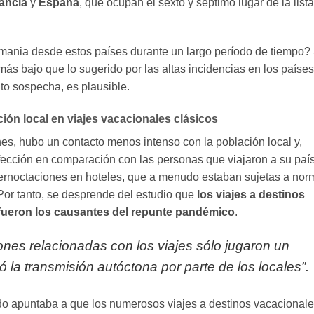
ancia
y
España
, que ocupan el sexto y séptimo lugar de la lista
mania desde estos países durante un largo período de tiempo? 
ás bajo que lo sugerido por las altas incidencias en los países
uto sospecha, es plausible.
ión local en viajes vacacionales clásicos
nes, hubo un contacto menos intenso con la población local y,
ección en comparación con las personas que viajaron a su paí
s pernoctaciones en hoteles, que a menudo estaban sujetas a no
 Por tanto, se desprende del estudio que
los viajes a destinos
 fueron los causantes del repunte pandémico
.
iones relacionadas con los viajes sólo jugaron un
la transmisión autóctona por parte de los locales”.
odo apuntaba a que los numerosos viajes a destinos vacacional