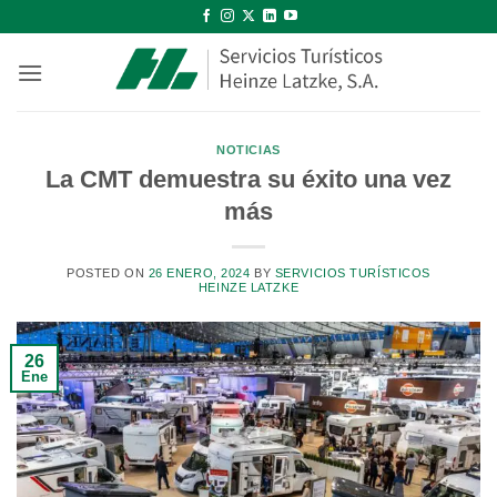
Saltar
al
contenido
NOTICIAS
La CMT demuestra su éxito una vez
más
POSTED ON
26 ENERO, 2024
BY
SERVICIOS TURÍSTICOS
HEINZE LATZKE
26
Ene