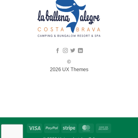
©
2026 UX Themes
TERMS
PRIVACY
COOKIES
Visa
PayPal
Stripe
MasterCard
Cash
On