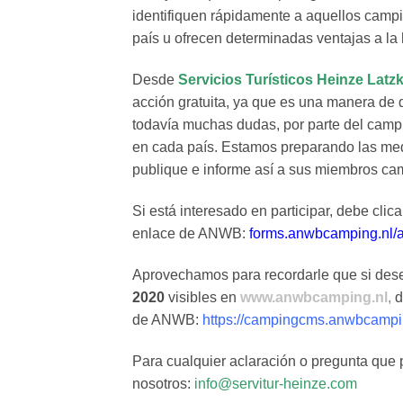
identifiquen rápidamente a aquellos camp
país u ofrecen determinadas ventajas a la 
Desde
Servicios Turísticos Heinze Latz
acción gratuita, ya que es una manera de 
todavía muchas dudas, por parte del camp
en cada país. Estamos preparando las me
publique e informe así a sus miembros ca
Si está interesado en participar, debe cli
enlace de ANWB:
forms.anwbcamping.nl/a
Aprovechamos para recordarle que si des
2020
visibles en
www.anwbcamping.nl
,
d
de ANWB:
https://campingcms.anwbcampi
Para cualquier aclaración o pregunta que 
nosotros:
info@servitur-heinze.com