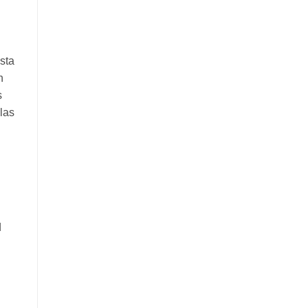
sta
n
s
las
d