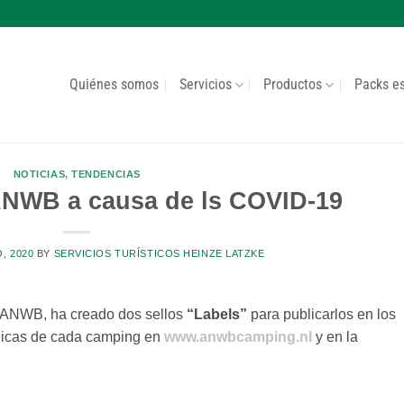
Quiénes somos
Servicios
Productos
Packs e
NOTICIAS
,
TENDENCIAS
ANWB a causa de ls COVID-19
O, 2020
BY
SERVICIOS TURÍSTICOS HEINZE LATZKE
, ANWB, ha creado dos sellos
“Labels”
para publicarlos en los
cnicas de cada camping en
www.anwbcamping.nl
y en la