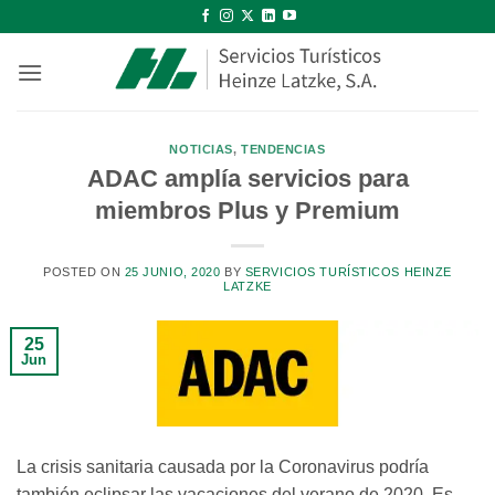
Saltar
al
contenido
NOTICIAS
,
TENDENCIAS
ADAC amplía servicios para
miembros Plus y Premium
POSTED ON
25 JUNIO, 2020
BY
SERVICIOS TURÍSTICOS HEINZE
LATZKE
25
Jun
La crisis sanitaria causada por la Coronavirus podría
también eclipsar las vacaciones del verano de 2020. Es