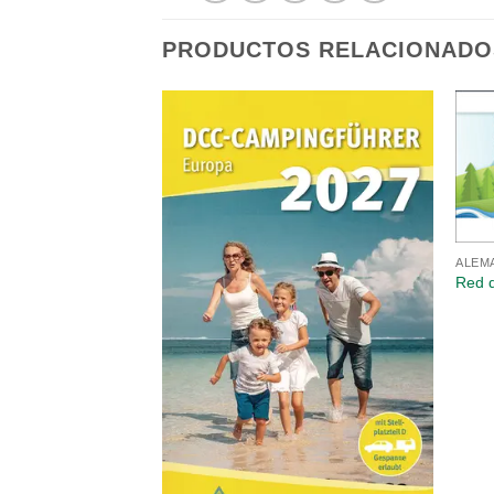
PRODUCTOS RELACIONADO
ALEM
Red d
e für Camper