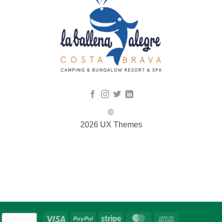
©
2026 UX Themes
TERMS
PRIVACY
COOKIES
Visa
PayPal
Stripe
MasterCard
Cash