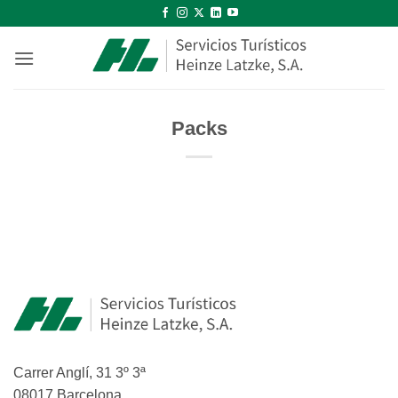
Saltar
al
contenido
Packs
Carrer Anglí, 31 3º 3ª
08017 Barcelona